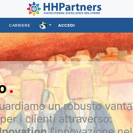
S
CARRIERE
ACCEDI
.
o
guardiamo un robusto vant
per i clienti attraverso:
Nnovation
l’innovazione nel