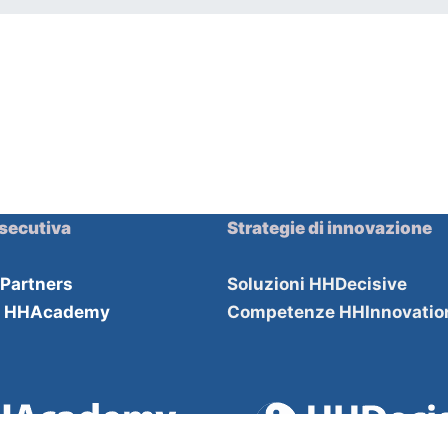
secutiva
Strategie di innovazione
HPartners
Soluzioni HHDecisive
e HHAcademy
Competenze HHInnovatio